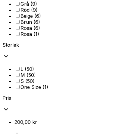
Grå
(
9
)
Röd
(
9
)
Beige
(
6
)
Brun
(
6
)
Rosa
(
6
)
Rosa
(
1
)
Storlek
L
(
50
)
M
(
50
)
S
(
50
)
One Size
(
1
)
Pris
200,00 kr
-